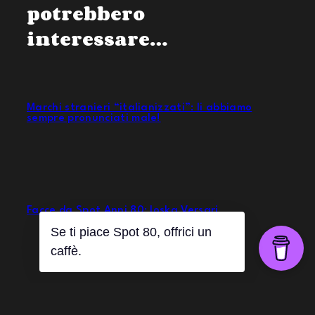
potrebbero
interessare…
Marchi stranieri “italianizzati”: li abbiamo
sempre pronunciati male!
Facce da Spot Anni 80: Ioska Versari
Se ti piace Spot 80, offrici un
caffè.
I marchi delle sigarette nella pubblicità anni 80