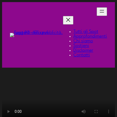
Tutti gli Spot
Approfondimenti
Chi siamo
Sostieni
Disclaimer
Contatti