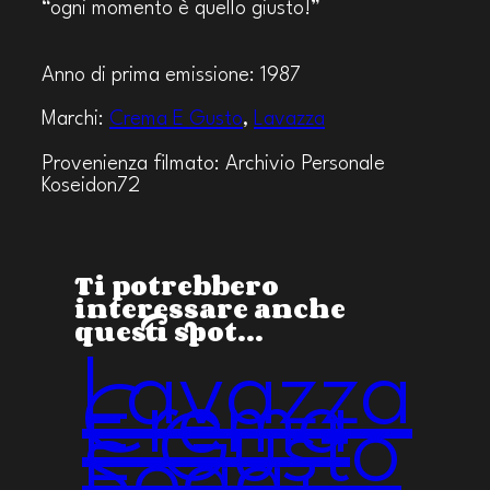
“ogni momento è quello giusto!”
Anno di prima emissione: 1987
Marchi:
Crema E Gusto
,
Lavazza
Provenienza filmato: Archivio Personale
Koseidon72
Ti potrebbero
interessare anche
questi spot…
Lavazza
Crema
E Gusto
Sogg.