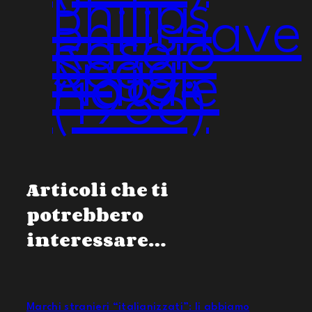
Philips
Philishave
Rasoio
Sogg.
Natale
(1986)
Articoli che ti
potrebbero
interessare…
Marchi stranieri “italianizzati”: li abbiamo