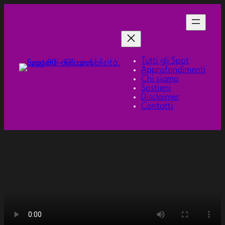
Tutti gli Spot
Approfondimenti
Chi siamo
Sostieni
Disclaimer
Contatti