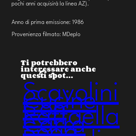
pochi anni acquisirà la linea AZ).
Anno di prima emissione: 1986
Provenienza filmato: MDeplo
Ti potrebbero
interessare anche
questi spot…
Scavolini
Cucine
Con
Raffaella
Carrà
Sogg